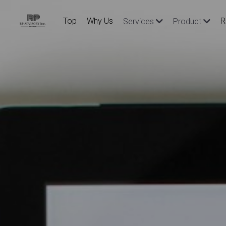
Top
Why Us
R
Services
Product