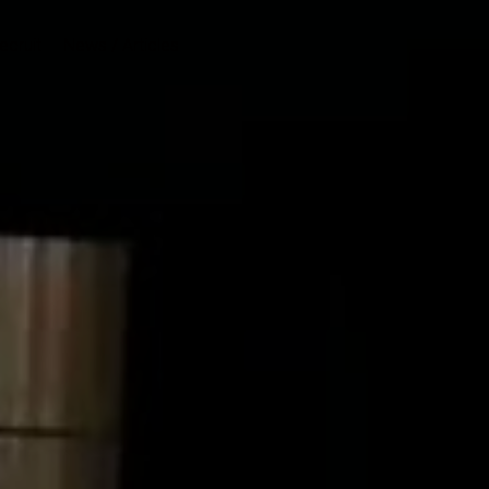
ecruit
News / Articles