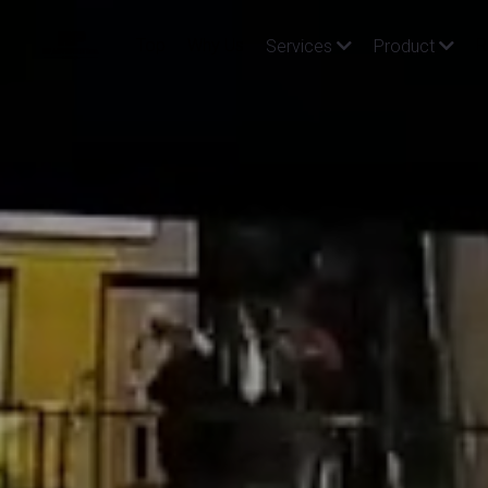
Top
Why Us
R
Services
Product