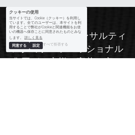
クッキーの使用
当サイトでは、Cookie（クッキー）を利用し
Our Services
ています。全てのユーザーは、本サイトを利
用することで弊社がCookieと関連機能をお使
いの機器へ保存ことに同意されたものとみな
戦略・事業・ITコンサルティ
します。
詳しく見る
すべて拒否する
同意する
設定
ングのプロフェッショナル
集団がお客様の変革に寄り
添います