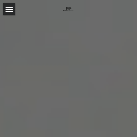
Top
Why Us
Services
Product
Business Consulting
Agile Development
Recruit
SmartUX Modernization
Data Integration
News / Articles
SAP Consulting&Implementation
検索
Sales Enablement
Contact
Consulting & Leadership Academy